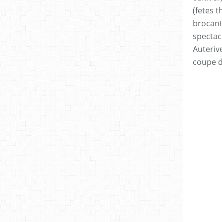
(fetes t
brocan
spectac
Auteriv
coupe 