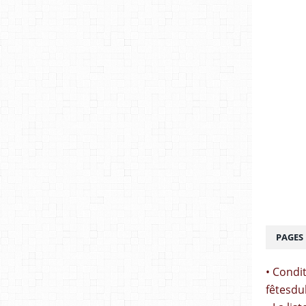
PAGES
• Condit
fêtesdu