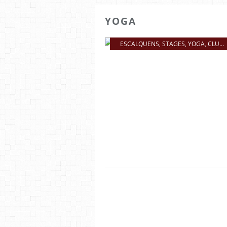
YOGA
ESCALQUENS
,
STAGES
,
YOGA
,
CLUBS