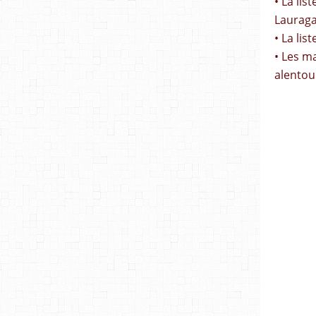
• La li
Lauraga
• La lis
• Les m
alentou