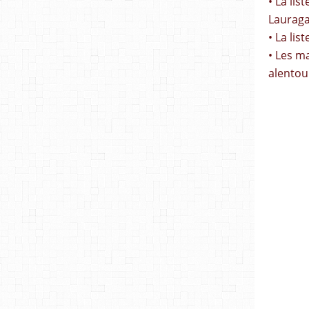
• La li
Lauraga
• La lis
• Les m
alentou