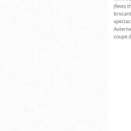
(fetes t
brocan
spectac
Auteriv
coupe 