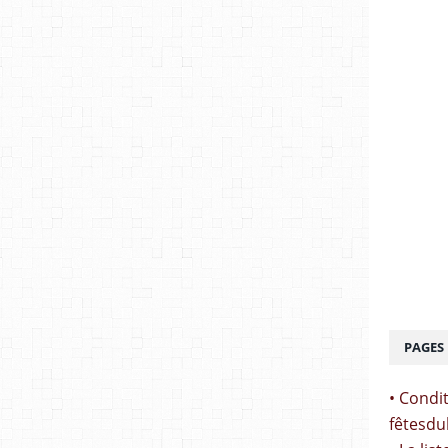
PAGES
• Condit
fêtesdu