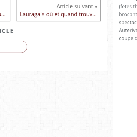
(fetes t
Caraman • Samedi 17 octobre 2026 • One Man Show Greg
Lauragais où et quand trouver des fêtes foraines dans le Lauragais en 2026
brocan
spectac
Auteriv
ICLE
coupe 