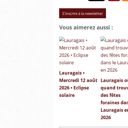
S'inscrire à la newsletter
Vous aimerez aussi :
Lauragais •
Mercredi 12 août
Lauragais o
2026 • Eclipse
quand trou
solaire
des fêtes
foraines dan
Lauragais e
2026