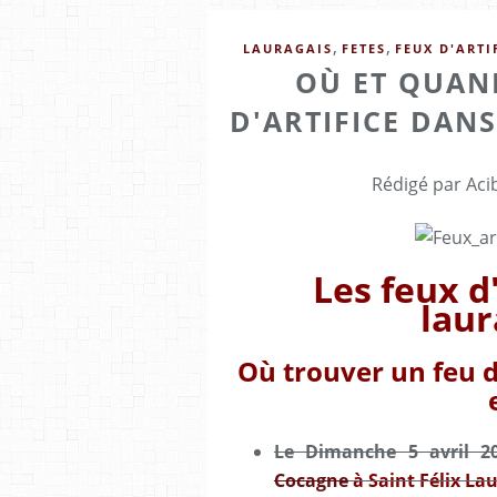
,
,
LAURAGAIS
FETES
FEUX D'ARTI
OÙ ET QUAN
D'ARTIFICE DANS
Rédigé par Aci
Les feux d'
laur
Où trouver un feu d
Le Dimanche 5 avril 2
Cocagne
à Saint Félix La