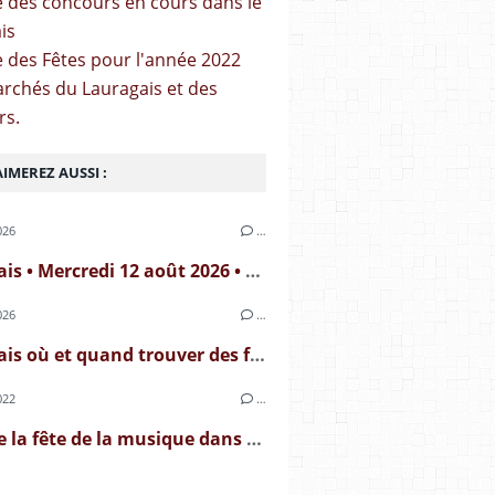
ste des concours en cours dans le
is
te des Fêtes pour l'année 2022
archés du Lauragais et des
rs.
IMEREZ AUSSI :
026
…
Lauragais • Mercredi 12 août 2026 • Eclipse solaire
026
…
Lauragais où et quand trouver des fêtes foraines dans le Lauragais en 2026
022
…
Où faire la fête de la musique dans le Lauragais en 2026