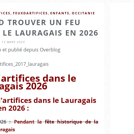
,
,
,
FICES
FEUXDARTIFICES
ENFANTS
OCCITANIE
D TROUVER UN FEU
 LE LAURAGAIS EN 2026
13 MARS 2025
b et publié depuis Overblog
artifices dans le
agais 2026
'artifices dans le Lauragais
en 2026 :
026 :
Pendant la
fête historique de la
uragais