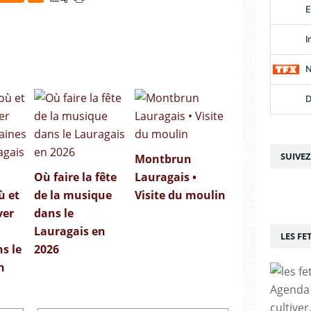
SUIVE
Montbrun
Où faire la fête
Lauragais •
ù et
de la musique
Visite du moulin
ver
dans le
Lauragais en
LES FE
s le
2026
n
Agenda p
cultiver