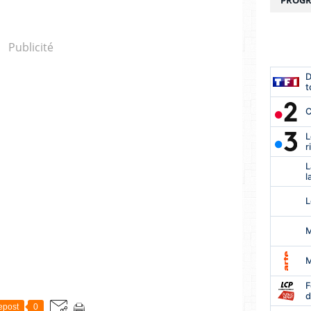
PROGR
Publicité
epost
0