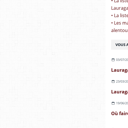
• La li
Lauraga
• La lis
• Les m
alentou
VOUS A
03/07/2
23/03/2
19/06/2