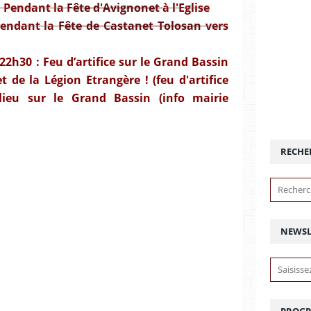
: Pendant la
Fête d'Avignonet
à l'Eglise
endant la
Fête de Castanet Tolosan
vers
22h30 :
Feu d’artifice
sur le Grand Bassin
et de la Légion Etrangère ! (feu d'artifice
lieu sur le Grand Bassin (info mairie
RECHE
NEWSL