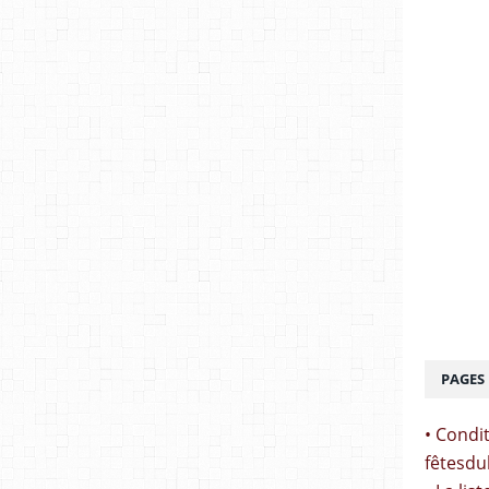
PAGES
• Condit
fêtesdu