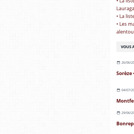
• La li
Lauraga
• La lis
• Les m
alentou
VOUS A
26/06/2
04/07/2
29/06/2