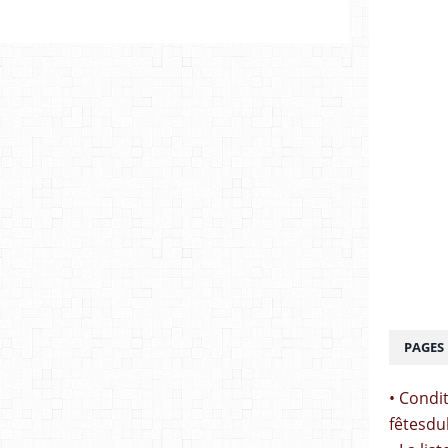
PAGES
• Condit
fêtesdu