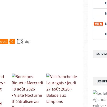
epost
0
SUIVE
LES FE
Agenda p
d
cultiver