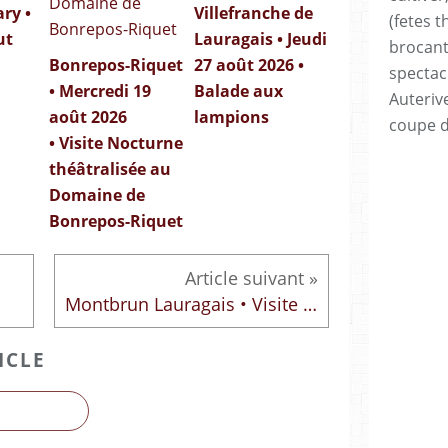
ry •
Villefranche de
(fetes t
ut
Lauragais • Jeudi
brocan
Bonrepos-Riquet
27 août 2026 •
spectac
• Mercredi 19
Balade aux
Auteriv
août 2026
lampions
coupe 
• Visite Nocturne
théâtralisée au
Domaine de
Bonrepos-Riquet
Montbrun Lauragais • Visite du moulin
ICLE