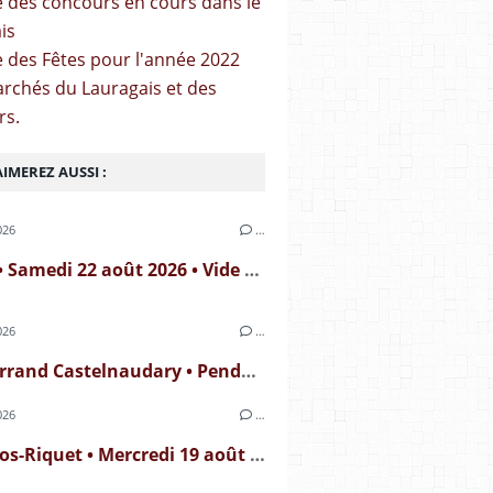
ste des concours en cours dans le
is
te des Fêtes pour l'année 2022
archés du Lauragais et des
rs.
IMEREZ AUSSI :
026
…
Sorèze • Samedi 22 août 2026 • Vide grenier
026
…
Montferrand Castelnaudary • Pendant Tout l'été
026
…
Bonrepos-Riquet • Mercredi 19 août 2026 • Visite Nocturne théâtralisée au Domaine de Bonrepos-Riquet